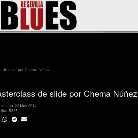
s de slide por Chema Núñez
sterclass de slide por Chema Núñez
blicado: 22 May 2014
sitas: 5325