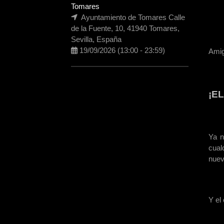
Tomares
Ayuntamiento de Tomares Calle

de la Fuente, 10, 41940 Tomares,
Sevilla, España
19/09/2026
(13:00
-
23:59)

Amig
¡E
Ya n
cual
nuev
Y el