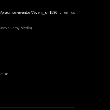
om/proximos-eventos/?event_id=1536
y en los
unto a Leroy Merlín).
dulto.