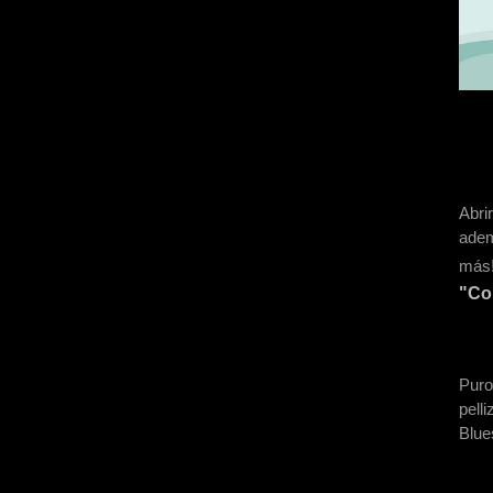
Abri
adem
más
"Co
Puro
pell
Blue