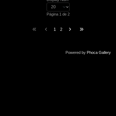
Página 1 de 2
1
2
Powered by
Phoca Gallery
Copyright © 2012-2026 Casa del Blues de Sevilla. Todos los derechos reservados.
Aviso legal y privacidad
Cookies: preferencias de usuario
Usamos cookies para asegurarnos de que obtienes la mejor
experiencia de uso de nuestra web. Si decides rechazar el uso de
cookies, el sitio podría no funcionar correctamente.
Esenciales
Aceptar todo
Rechazar todo
Mostrar detalles
Estas